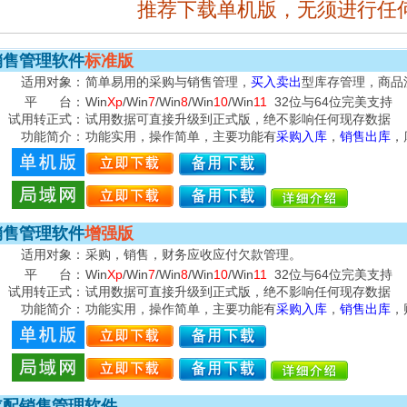
推荐下载单机版，无须进行任
销售管理软件
标准版
适用对象：
简单易用的采购与销售管理，
买入卖出
型库存管理，商品
平 台：
Win
Xp
/Win
7
/Win
8
/Win
10
/Win
11
32位与64位完美支持
试用转正式：
试用数据可直接升级到正式版，绝不影响任何现存数据
功能简介：
功能实用，操作简单，主要功能有
采购入库
，
销售出库
，
销售管理软件
增强版
适用对象：
采购，销售，财务应收应付欠款管理。
平 台：
Win
Xp
/Win
7
/Win
8
/Win
10
/Win
11
32位与64位完美支持
试用转正式：
试用数据可直接升级到正式版，绝不影响任何现存数据
功能简介：
功能实用，操作简单，主要功能有
采购入库
，
销售出库
，
汽配销售管理软件