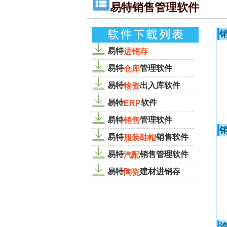
易特销售管理软件
易特
进销存
易特
管理软件
仓库
易特
出入库软件
物资
易特
软件
ERP
易特
管理软件
销售
易特
销售软件
服装鞋帽
易特
销售管理软件
汽配
易特
建材进销存
陶瓷