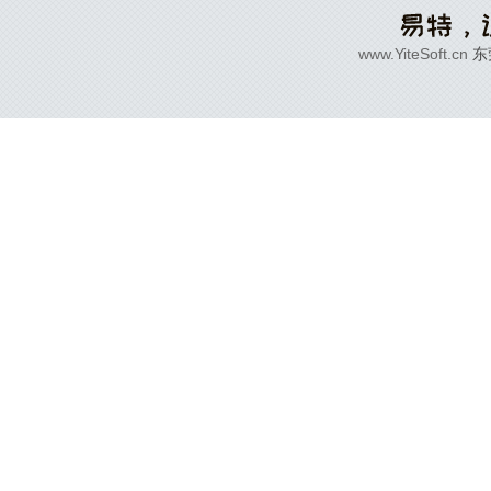
www.YiteSoft.cn
东