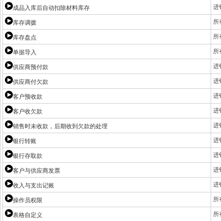
进
成品入库后自动扣除材料库存
所
库存调拨
所
库存盘点
所
单据导入
进
供应商预付款
进
供应商付欠款
进
客户预收款
进
客户收欠款
进
销售时未收款，后期收到欠款的处理
进
银行转账
进
银行存取款
进
客户与供应商发票
进
收入与支出记账
所
操作员权限
所
表格自定义