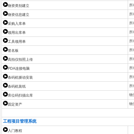
所
物资类别建立
所
物资信息建立
所
采购入库单
所
领用出库单
所
工具领用单
所
签名板
所
高拍仪拍照上传
所
PDA连接电脑
所
条码机驱动安装
所
条码机装纸
物
库位码扫描出库
物
固定资产
工程项目管理系统
入门教程