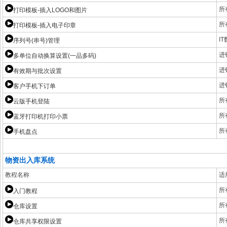
所
打印模板-插入LOGO和图片
所
打印模板-插入电子印章
I
序列号(串号)管理
进
多单位自动换算设置(一品多码)
进
有效期与批次设置
进
客户手机下订单
所
云版手机登陆
所
蓝牙打印机打印小票
所
手机盘点
物资出入库系统
教程名称
适
所
入门教程
所
仓库设置
所
仓库共享权限设置