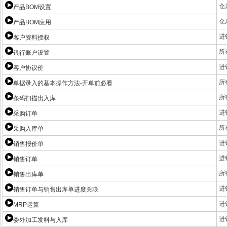
仓
产品BOM设置
仓
产品BOM应用
进
客户资料授权
所
银行账户设置
进
客户协议价
所
单据录入的基本操作方法-开单前必看
所
条码扫描出入库
进
采购订单
所
采购入库单
进
销售报价单
进
销售订单
所
销售出库单
进
销售订单与销售出库单进度关联
进
MRP运算
进
委外加工发料与入库